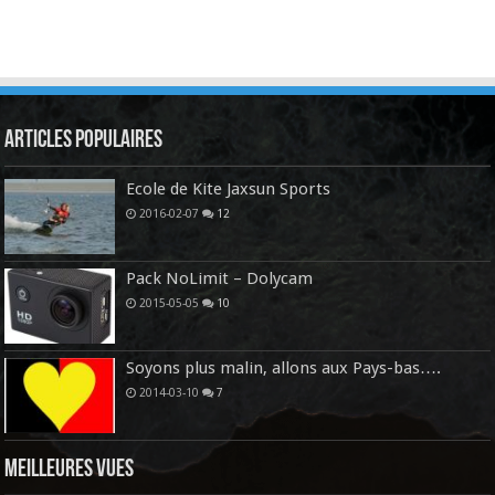
Articles Populaires
Ecole de Kite Jaxsun Sports
2016-02-07
12
Pack NoLimit – Dolycam
2015-05-05
10
Soyons plus malin, allons aux Pays-bas….
2014-03-10
7
Meilleures vues