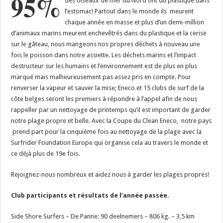
95%
des oiseaux de mer du Nord ont du plastique dans
l’estomac! Partout dans le monde ils meurent
chaque année en masse et plus d’un demi-million
d’animaux marins meurent enchevêtrés dans du plastique et la cerise
sur le gâteau, nous mangeons nos propres déchets à nouveau une
fois le poisson dans notre assiette. Les déchets marins et l’impact
destructeur sur les humains et l’environnement est de plus en plus
marqué mais malheureusement pas assez pris en compte. Pour
renverser la vapeur et sauver la mise; Eneco et 15 clubs de surf de la
côte belges seront les premiers à répondre à l’appel afin de nous
rappeller par un nettoyage de printemps qu’il est important de garder
notre plage propre et belle. Avec la Coupe du Clean Eneco, notre pays
prend part pour la cinquième fois au nettoyage de la plage avec la
Surfrider Foundation Europe qui organise cela au travers le monde et
ce déjà plus de 19e fois.
Rejoignez-nous nombreux et aidez nous à garder les plages propres!
Club participants et résultats de l’année passée.
Side Shore Surfers – De Panne: 90 deelnemers – 806 kg. – 3,5 km