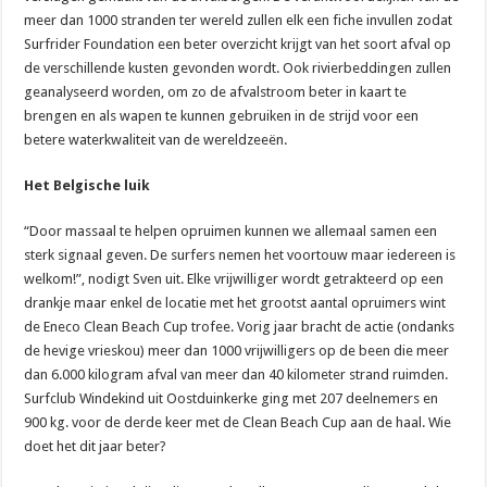
meer dan 1000 stranden ter wereld zullen elk een fiche invullen zodat
Surfrider Foundation een beter overzicht krijgt van het soort afval op
de verschillende kusten gevonden wordt. Ook rivierbeddingen zullen
geanalyseerd worden, om zo de afvalstroom beter in kaart te
brengen en als wapen te kunnen gebruiken in de strijd voor een
betere waterkwaliteit van de wereldzeeën.
Het Belgische luik
“Door massaal te helpen opruimen kunnen we allemaal samen een
sterk signaal geven. De surfers nemen het voortouw maar iedereen is
welkom!”, nodigt Sven uit. Elke vrijwilliger wordt getrakteerd op een
drankje maar enkel de locatie met het grootst aantal opruimers wint
de Eneco Clean Beach Cup trofee. Vorig jaar bracht de actie (ondanks
de hevige vrieskou) meer dan 1000 vrijwilligers op de been die meer
dan 6.000 kilogram afval van meer dan 40 kilometer strand ruimden.
Surfclub Windekind uit Oostduinkerke ging met 207 deelnemers en
900 kg. voor de derde keer met de Clean Beach Cup aan de haal. Wie
doet het dit jaar beter?