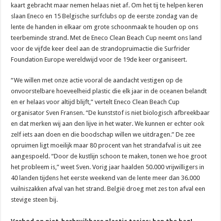
kaart gebracht maar nemen helaas niet af. Om het tij te helpen keren
slaan Eneco en 15 Belgische surfclubs op de eerste zondag van de
lente de handen in elkaar om grote schoonmaak te houden op ons
teerbeminde strand. Met de Eneco Clean Beach Cup neemt ons land
voor de vijfde keer deel aan de strandopruimactie die Surfrider
Foundation Europe wereldwijd voor de 19de keer organiseert.
“We willen met onze actie vooral de aandacht vestigen op de
onvoorstelbare hoeveelheid plastic die elk jaar in de oceanen belandt
en er helaas voor altijd blijft,” vertelt Eneco Clean Beach Cup
organisator Sven Fransen. “De kunststof is niet biologisch afbreekbaar
en dat merken wij aan den lijve in het water. We kunnen er echter ook
zelf iets aan doen en die boodschap willen we uitdragen.” De zee
opruimen ligt moeilijk maar 80 procent van het strandafval is uit zee
aangespoeld. “Door de kustlijn schoon te maken, tonen we hoe groot
het probleem is,” weet Sven. Vorig jaar haalden 50.000 vrijwilligers in
40 landen tijdens het eerste weekend van de lente meer dan 36.000
vuilniszakken afval van het strand. België droeg met zes ton afval een
stevige steen bij.