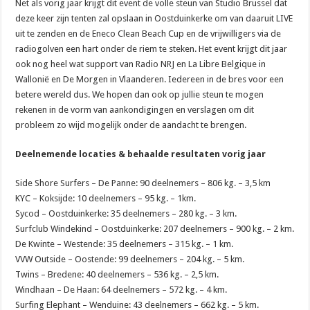
Net als vorig jaar krijgt dit event de volle steun van Studio Brussel dat
deze keer zijn tenten zal opslaan in Oostduinkerke om van daaruit LIVE
uit te zenden en de Eneco Clean Beach Cup en de vrijwilligers via de
radiogolven een hart onder de riem te steken. Het event krijgt dit jaar
ook nog heel wat support van Radio NRJ en La Libre Belgique in
Wallonië en De Morgen in Vlaanderen. Iedereen in de bres voor een
betere wereld dus. We hopen dan ook op jullie steun te mogen
rekenen in de vorm van aankondigingen en verslagen om dit
probleem zo wijd mogelijk onder de aandacht te brengen.
Deelnemende locaties & behaalde resultaten vorig jaar
Side Shore Surfers – De Panne: 90 deelnemers – 806 kg. – 3,5 km
KYC – Koksijde: 10 deelnemers – 95 kg. – 1km.
Sycod – Oostduinkerke: 35 deelnemers – 280 kg. – 3 km.
Surfclub Windekind – Oostduinkerke: 207 deelnemers – 900 kg. – 2 km.
De Kwinte – Westende: 35 deelnemers – 315 kg. – 1 km.
VVW Outside – Oostende: 99 deelnemers – 204 kg. – 5 km.
Twins – Bredene: 40 deelnemers – 536 kg. – 2,5 km.
Windhaan – De Haan: 64 deelnemers – 572 kg. – 4 km.
Surfing Elephant – Wenduine: 43 deelnemers – 662 kg. – 5 km.