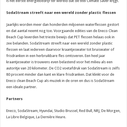
is het eerste energiebedrijf ter wereld dat de titel Climate Saver krijgt.
SodaStream streeft naar een wereld zonder plastic flessen
Jaarlijks worden meer dan honderden miljoenen waterflessen gestort
en dat aantal neemt nog toe. Voorgaande edities van de Eneco Clean
Beach Cup leverden het trieste bewijs dat PET flessen helaas ook in
zee belanden. SodaStream streeft naar een wereld zonder plastic
flessen en laat iedereen daarvoor kraantjeswater tot bruiswater of
frisdranken in een herbruikbare fles omtoveren. Een heel jaar
kraantjeswater is trouwens even belastend voor het milieu als een
autoritje van 20 kilometer. De CO2 voetafdruk van SodaStream is zelfs
80 procent minder dan kant en klare frisdranken. Dat klinkt voor de
Eneco clean Beach Cup als muziek in de oren en dus is SodaStream
een ideale partner.
Partners
Eneco, SodaStream, Hyundai, Studio Brussel, Red Bull, NRJ, De Morgen,
La Libre Belgique, La Dernière Heure.