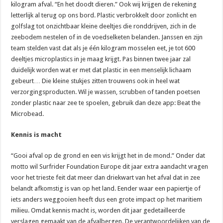
kilogram afval. “En het doodt dieren.” Ook wij krijgen de rekening
letterlijk al terug op ons bord. Plastic verbrokkelt door zonlicht en
golfslag tot onzichtbaar kleine deeltjes die ronddrijven, zich in de
zeebodem nestelen of in de voedselketen belanden. Janssen en zijn
team stelden vast dat als je één kilogram mosselen eet, je tot 600
deeltjes microplastics in je maag krijgt. Pas binnen twee jaar zal
duidelijk worden wat er met dat plastic in een menselijk lichaam
gebeurt… Die kleine stukjes zitten trouwens ook in heel wat
verzorgingsproducten. Wil je wassen, scrubben of tanden poetsen
zonder plastic naar zee te spoelen, gebruik dan deze app: Beat the
Microbead.
Kennis is macht
“Gooi afval op de grond en een vis krijgt het in de mond.” Onder dat
motto wil Surfrider Foundation Europe dit jaar extra aandacht vragen
voor het trieste feit dat meer dan driekwart van het afval dat in zee
belandt afkomstig is van op het land. Eender waar een papiertje of
iets anders weggooien heeft dus een grote impact op het maritiem
milieu. Omdat kennis macht is, worden dit jaar gedetailleerde
verslagen gemaakt van de afvalbergen. De verantwoordelijken van de