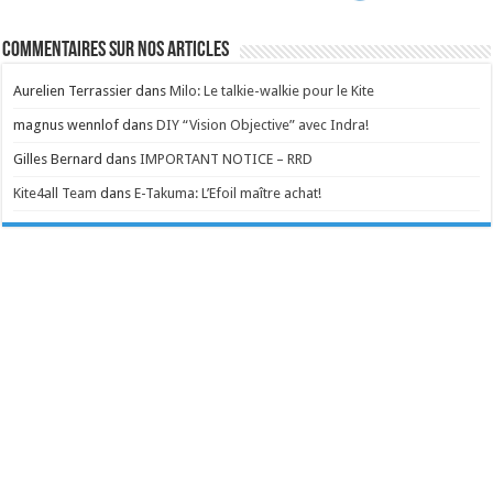
Commentaires sur nos articles
Aurelien Terrassier
dans
Milo: Le talkie-walkie pour le Kite
magnus wennlof
dans
DIY “Vision Objective” avec Indra!
Gilles Bernard
dans
IMPORTANT NOTICE – RRD
Kite4all Team
dans
E-Takuma: L’Efoil maître achat!