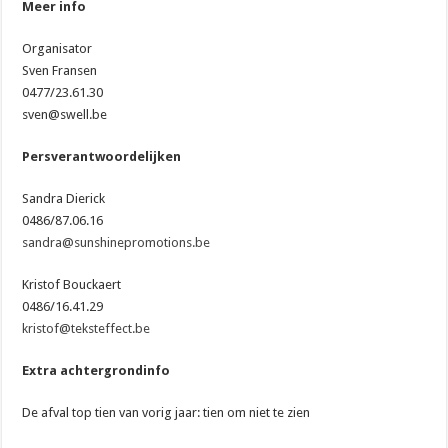
Meer info
Organisator
Sven Fransen
0477/23.61.30
sven@swell.be
Persverantwoordelijken
Sandra Dierick
0486/87.06.16
sandra@sunshinepromotions.be
Kristof Bouckaert
0486/16.41.29
kristof@teksteffect.be
Extra achtergrondinfo
De afval top tien van vorig jaar: tien om niet te zien