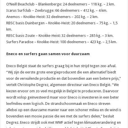
O’Neill Beachclub – Blankenberge: 24 deelnemers – 118 kg. – 2 km.
Icarus Surfclub – Zeebrugge: 66 deelnemers – 412 kg. – 4 km.
Anemos – Knokke-Heist: 32 deelnemers – 202 kg. – 2 km.
RBSC basis Duinbergen – Knokke-Heist: 20 deelnemers – 75 kg. – 1,5
km.
RBSC basis Zoute – Knokke-Heist: 32 deelnemers – 285 kg. – 3 km.
Surfers Paradise – Knokke-Heist: 100 deelnemers – 423 kg. – 2,5 km.
Eneco en surfers gaan samen voor duurzaam
Eneco België staat de surfers graag bij in hun strijd tegen zee-afval.
“Wij zijn de eerste grote energieproducent die een alternatief biedt
voor de vervuilende productie en dat bovendien aan een betere prijs,”
vertelt Christophe Degrez, algemeen directeur van Eneco België. “We
kiezen ervoor om zo veel mogelijk in België te produceren. Daarvoor
wordt volop geïnvesteerd maar voor Eneco is investeren in een beter
leefmilieu even logisch. De strandschoonmaak en Eneco streven
allebei op een duurzame manier naar een schoner milieu en de wind is
bovendien een mooie passie die we met de surfers delen,” besluit
Degrez. Eneco strijdt ook met WWF actief tegen klimaatverandering en