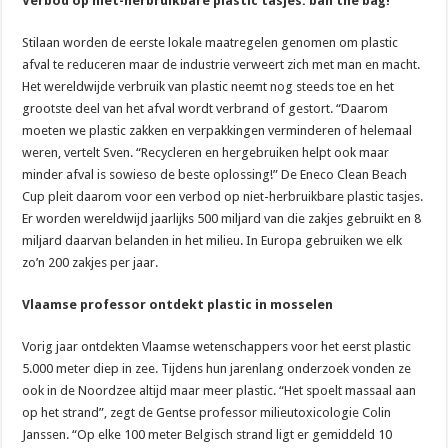
Verbod op niet-herbruikbare plastic tasjes: ban the bag!
Stilaan worden de eerste lokale maatregelen genomen om plastic
afval te reduceren maar de industrie verweert zich met man en macht.
Het wereldwijde verbruik van plastic neemt nog steeds toe en het
grootste deel van het afval wordt verbrand of gestort. “Daarom
moeten we plastic zakken en verpakkingen verminderen of helemaal
weren, vertelt Sven. “Recycleren en hergebruiken helpt ook maar
minder afval is sowieso de beste oplossing!” De Eneco Clean Beach
Cup pleit daarom voor een verbod op niet-herbruikbare plastic tasjes.
Er worden wereldwijd jaarlijks 500 miljard van die zakjes gebruikt en 8
miljard daarvan belanden in het milieu. In Europa gebruiken we elk
zo’n 200 zakjes per jaar.
Vlaamse professor ontdekt plastic in mosselen
Vorig jaar ontdekten Vlaamse wetenschappers voor het eerst plastic
5.000 meter diep in zee. Tijdens hun jarenlang onderzoek vonden ze
ook in de Noordzee altijd maar meer plastic. “Het spoelt massaal aan
op het strand”, zegt de Gentse professor milieutoxicologie Colin
Janssen. “Op elke 100 meter Belgisch strand ligt er gemiddeld 10