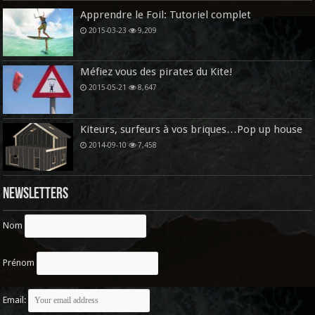
Apprendre le Foil: Tutoriel complet
2015-03-23
9,209
Méfiez vous des pirates du Kite!
2015-05-21
8,647
Kiteurs, surfeurs à vos briques…Pop up house
2014-09-10
7,458
Newsletters
Nom
Prénom
Email: