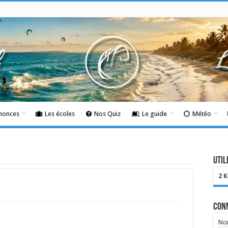
nnonces
Les écoles
Nos Quiz
Le guide
Météo
Util
2 
Con
Nom