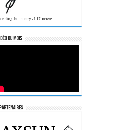
re slingshot sentry v1 17' neuve
idéo du mois
Partenaires