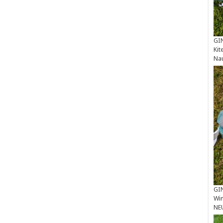
GIN
Kit
Na
GIN
Win
NE