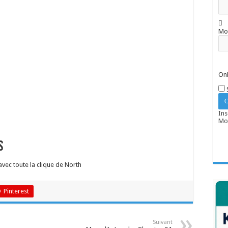
Mo
Onl
Ins
Mot
s
ec toute la clique de North
Pinterest
Suivant