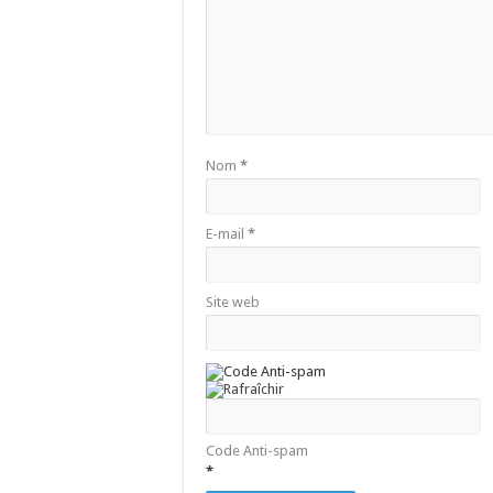
Nom
*
E-mail
*
Site web
Code Anti-spam
*