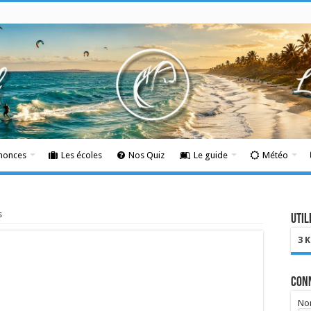
nnonces
Les écoles
Nos Quiz
Le guide
Météo
s
Util
3 
Con
Nom