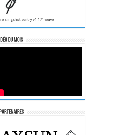
re slingshot sentry v1 17' neuve
idéo du mois
Partenaires