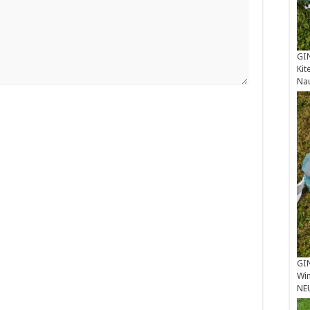
GIN
Kit
Na
GIN
Win
NE