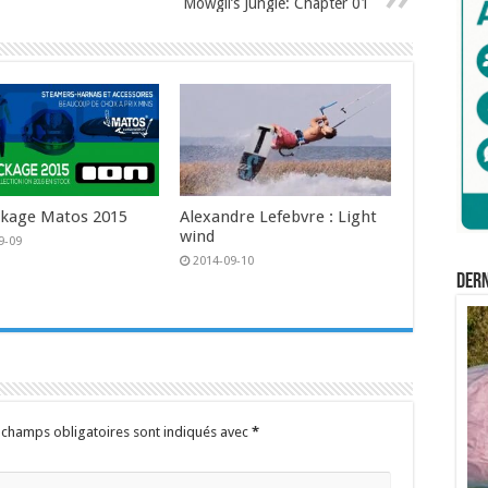
Mowgli’s Jungle: Chapter 01
kage Matos 2015
Alexandre Lefebvre : Light
wind
9-09
2014-09-10
Der
 champs obligatoires sont indiqués avec
*