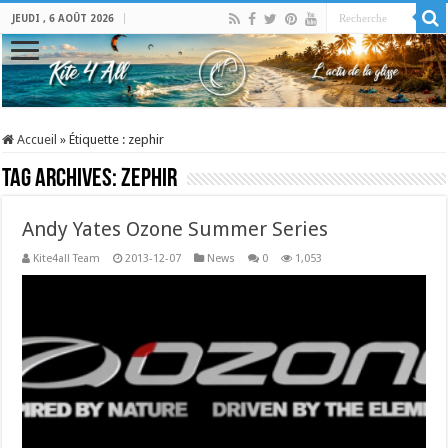
JEUDI , 6 AOÛT 2026
Accueil
»
Étiquette :
zephir
Tag Archives:
zephir
Andy Yates Ozone Summer Series
Kite4all Team
2013-12-07
News
0
1,053