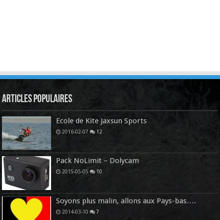
Articles Populaires
Ecole de Kite Jaxsun Sports
2016-02-07
12
Pack NoLimit – Dolycam
2015-05-05
10
Soyons plus malin, allons aux Pays-bas….
2014-03-10
7