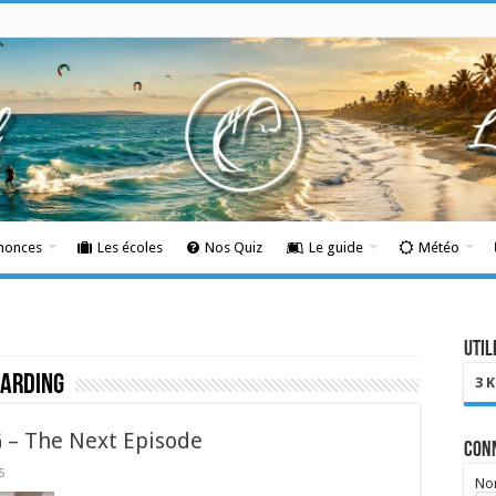
nnonces
Les écoles
Nos Quiz
Le guide
Météo
Util
oarding
3 
– The Next Episode
Con
5
Nom