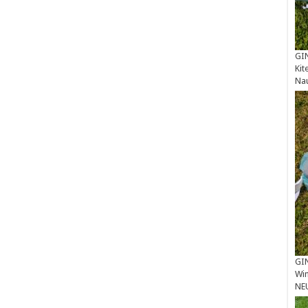
GIN
Kit
Na
GIN
Win
NE