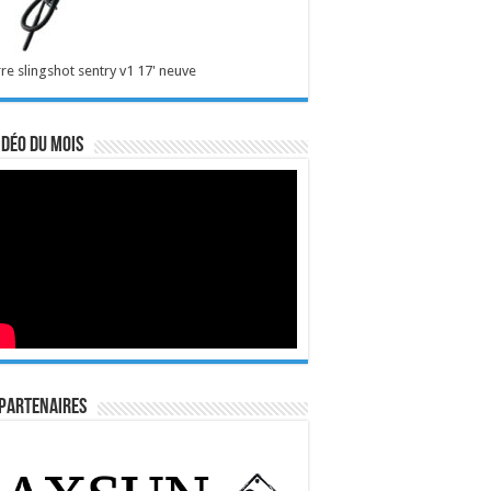
re slingshot sentry v1 17' neuve
idéo du mois
Partenaires