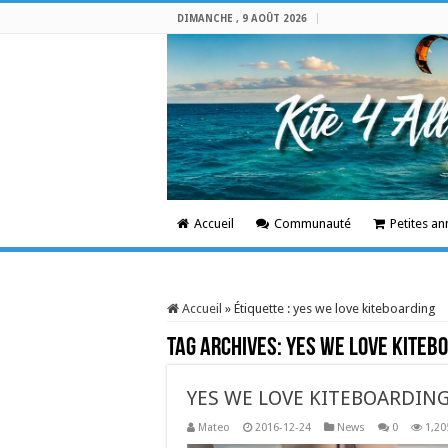
DIMANCHE , 9 AOÛT 2026
Accueil
Communauté
Petites a
Accueil
»
Étiquette :
yes we love kiteboarding
Tag Archives:
yes we love kiteb
YES WE LOVE KITEBOARDING 
Mateo
2016-12-24
News
0
1,20