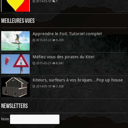
2014-03-10
7
Meilleures vues
Apprendre le Foil: Tutoriel complet
2015-03-23
9,209
Méfiez vous des pirates du Kite!
2015-05-21
8,647
Kiteurs, surfeurs à vos briques…Pop up house
2014-09-10
7,458
Newsletters
Nom