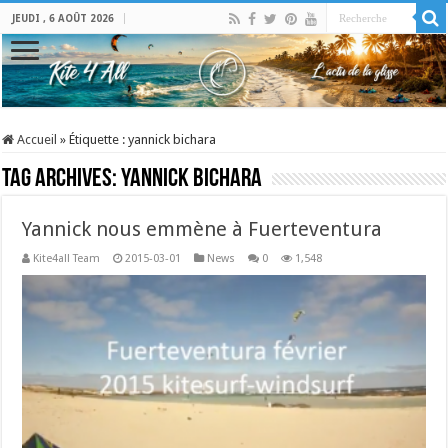
JEUDI , 6 AOÛT 2026
Accueil
»
Étiquette :
yannick bichara
Tag Archives:
yannick bichara
Yannick nous emmène à Fuerteventura
Kite4all Team
2015-03-01
News
0
1,548