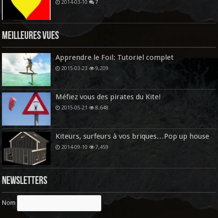
2014-03-10
7
Meilleures vues
Apprendre le Foil: Tutoriel complet
2015-03-23
9,209
Méfiez vous des pirates du Kite!
2015-05-21
8,648
Kiteurs, surfeurs à vos briques…Pop up house
2014-09-10
7,459
Newsletters
Nom