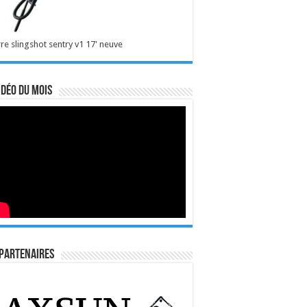
re slingshot sentry v1 17' neuve
idéo du mois
Partenaires