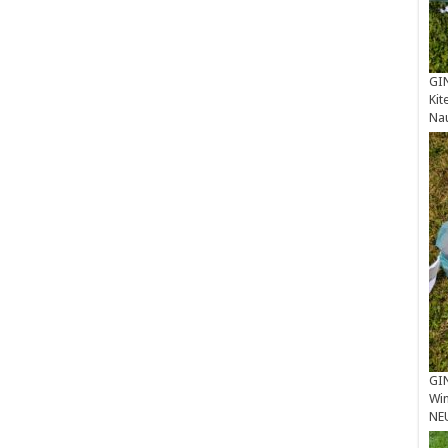
GIN
Kit
Na
GIN
Win
NE