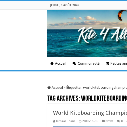
JEUDI , 6 AOÛT 2026
Accueil
Communauté
Petites a
Accueil
»
Étiquette :
worldkiteboardingchampi
Tag Archives:
worldkiteboardin
World Kiteboarding Champi
Kite4all Team
2018-11-06
News
0