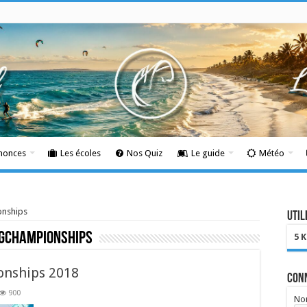
nnonces
Les écoles
Nos Quiz
Le guide
Météo
onships
Util
gchampionships
5 
onships 2018
Con
900
Nom