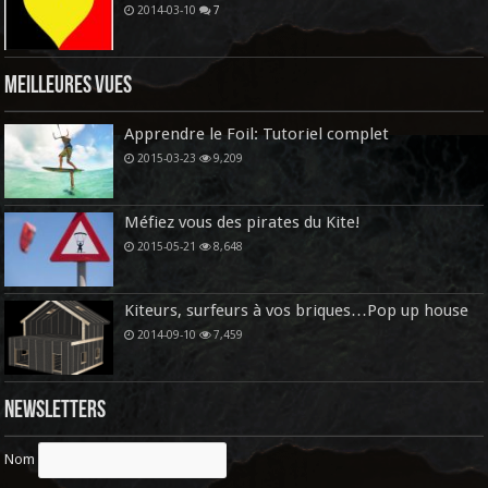
2014-03-10
7
Meilleures vues
Apprendre le Foil: Tutoriel complet
2015-03-23
9,209
Méfiez vous des pirates du Kite!
2015-05-21
8,648
Kiteurs, surfeurs à vos briques…Pop up house
2014-09-10
7,459
Newsletters
Nom