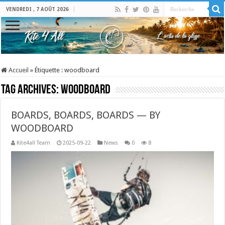
VENDREDI , 7 AOÛT 2026
Accueil
»
Étiquette :
woodboard
Tag Archives:
woodboard
BOARDS, BOARDS, BOARDS — BY
WOODBOARD
Kite4all Team
2025-09-22
News
0
8