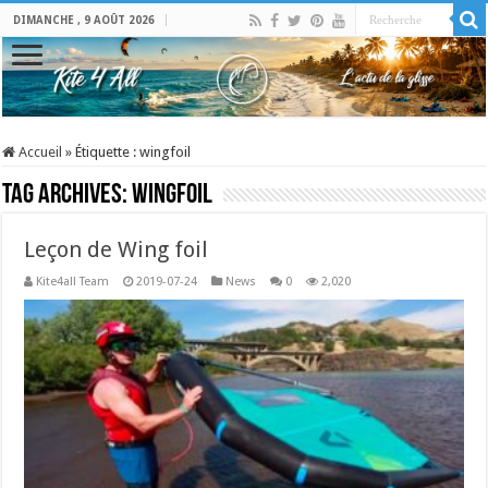
DIMANCHE , 9 AOÛT 2026
Accueil
»
Étiquette :
wingfoil
Tag Archives:
wingfoil
Leçon de Wing foil
Kite4all Team
2019-07-24
News
0
2,020