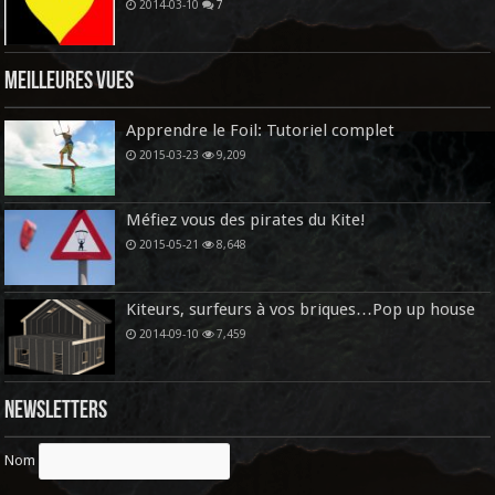
2014-03-10
7
Meilleures vues
Apprendre le Foil: Tutoriel complet
2015-03-23
9,209
Méfiez vous des pirates du Kite!
2015-05-21
8,648
Kiteurs, surfeurs à vos briques…Pop up house
2014-09-10
7,459
Newsletters
Nom