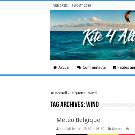
VENDREDI , 7 AOÛT 2026
Accueil
Communauté
Petites a
Accueil
»
Étiquette :
wind
Tag Archives:
wind
Météo Belgique
Kite4all Team
2014-03-30
Météo
1