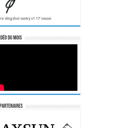
re slingshot sentry v1 17' neuve
idéo du mois
Partenaires