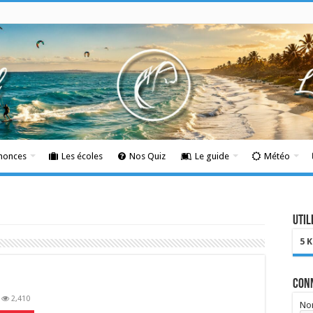
nnonces
Les écoles
Nos Quiz
Le guide
Météo
Util
5 
Con
2,410
Nom