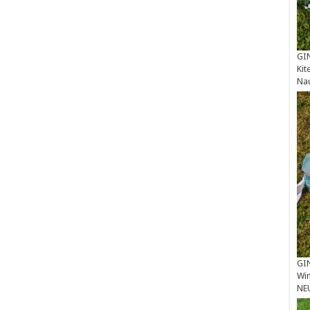
GIN
Kit
Na
GIN
Win
NE