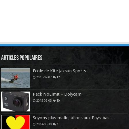
Articles Populaires
Ecole de Kite Jaxsun Sports
2016-02-07
12
Pack NoLimit – Dolycam
2015-05-05
10
Soyons plus malin, allons aux Pays-bas….
2014-03-10
7