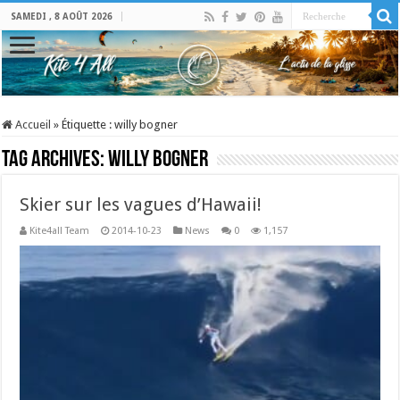
SAMEDI , 8 AOÛT 2026
Accueil
»
Étiquette :
willy bogner
Tag Archives:
willy bogner
Skier sur les vagues d’Hawaii!
Kite4all Team
2014-10-23
News
0
1,157