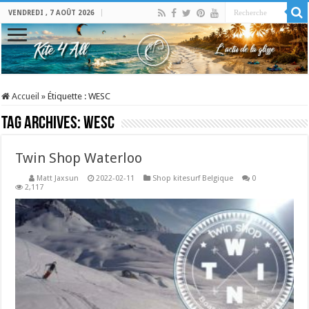
VENDREDI , 7 AOÛT 2026
Accueil
»
Étiquette :
WESC
Tag Archives:
WESC
Twin Shop Waterloo
Matt Jaxsun
2022-02-11
Shop kitesurf Belgique
0
2,117