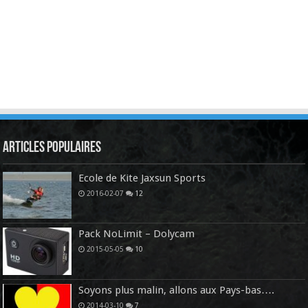
Articles Populaires
Ecole de Kite Jaxsun Sports
2016-02-07
12
Pack NoLimit – Dolycam
2015-05-05
10
Soyons plus malin, allons aux Pays-bas….
2014-03-10
7