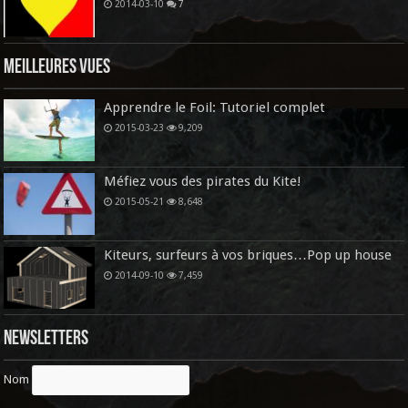
2014-03-10
7
Meilleures vues
Apprendre le Foil: Tutoriel complet
2015-03-23
9,209
Méfiez vous des pirates du Kite!
2015-05-21
8,648
Kiteurs, surfeurs à vos briques…Pop up house
2014-09-10
7,459
Newsletters
Nom