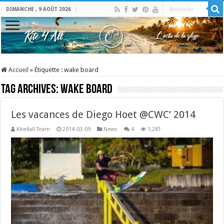
DIMANCHE , 9 AOÛT 2026
Accueil
»
Étiquette :
wake board
Tag Archives:
wake board
Les vacances de Diego Hoet @CWC’ 2014
Kite4all Team
2014-03-09
News
4
1,281