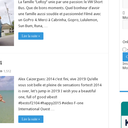
La famille “LeRoy” unie par une passion: le VW Short
Bus. Que de bons moments. Quel bonheur d’avoir
une famille aussi soudée et passionnée! Filmé avec
Mo
un GoPro 4. Merci à Cabrinha, Gopro, Lululemon,
Sun Bum, Runa, …
Lire la suite »
Onl
4
Ins
Mot
1,512
Alex Caizergues: 2014 c’est fini, vive 2015! Qu’elle
vous soit belle et pleine de sensations fortes!! 2014
is over, let’s jump in 2015! I wish you a beautiful
one, full of good vibes!!
‪#‎bestof2104‬ ‪#‎happy2015‬ ‪#‎video‬ F-one
International Ouest …
Lire la suite »