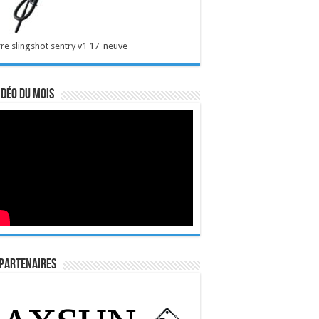
re slingshot sentry v1 17' neuve
idéo du mois
Partenaires