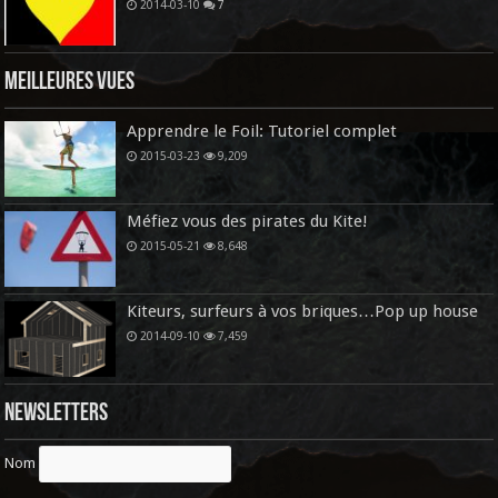
2014-03-10
7
Meilleures vues
Apprendre le Foil: Tutoriel complet
2015-03-23
9,209
Méfiez vous des pirates du Kite!
2015-05-21
8,648
Kiteurs, surfeurs à vos briques…Pop up house
2014-09-10
7,459
Newsletters
Nom