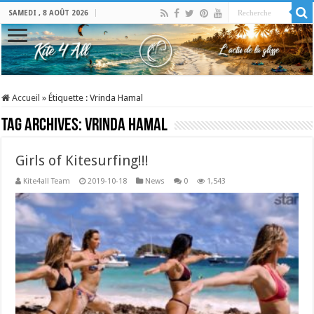
SAMEDI , 8 AOÛT 2026
Accueil
»
Étiquette :
Vrinda Hamal
Tag Archives:
Vrinda Hamal
Girls of Kitesurfing!!!
Kite4all Team
2019-10-18
News
0
1,543