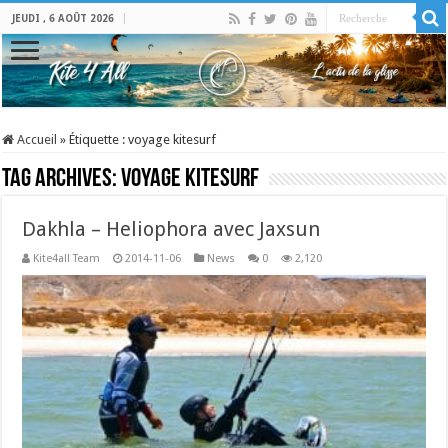
JEUDI , 6 AOÛT 2026
Accueil
»
Étiquette :
voyage kitesurf
Tag Archives:
voyage kitesurf
Dakhla – Heliophora avec Jaxsun
Kite4all Team
2014-11-06
News
0
2,120