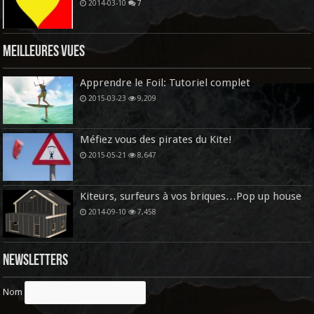
2014-03-10
7
Meilleures vues
Apprendre le Foil: Tutoriel complet
2015-03-23
9,209
Méfiez vous des pirates du Kite!
2015-05-21
8,647
Kiteurs, surfeurs à vos briques…Pop up house
2014-09-10
7,458
Newsletters
Nom