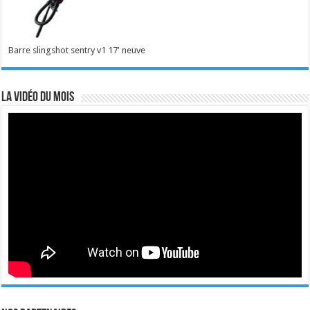
Barre slingshot sentry v1 17' neuve
La vidéo du mois