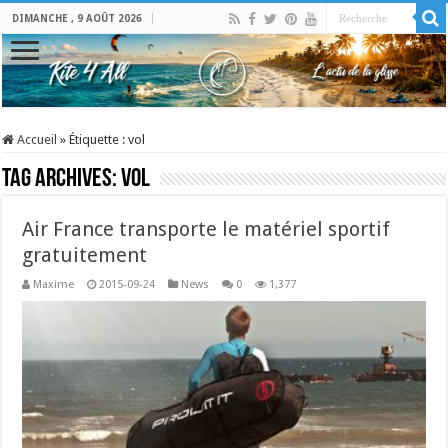
DIMANCHE , 9 AOÛT 2026
Accueil
»
Étiquette :
vol
Tag Archives:
vol
Air France transporte le matériel sportif
gratuitement
Maxime
2015-09-24
News
0
1,377