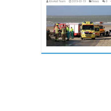
Kite4all Team
2019-03-19
News
0