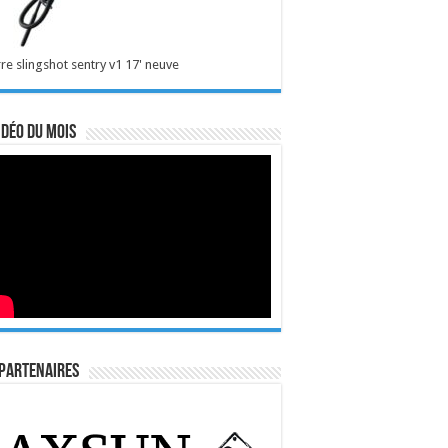
re slingshot sentry v1 17' neuve
idéo du mois
Partenaires