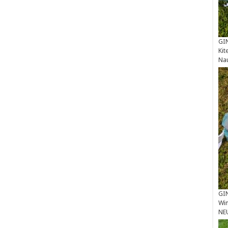
GIN
Kit
Na
GIN
Win
NE