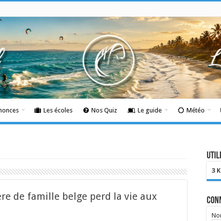
nnonces
Les écoles
Nos Quiz
Le guide
Météo
Util
3 
re de famille belge perd la vie aux
Con
Nom