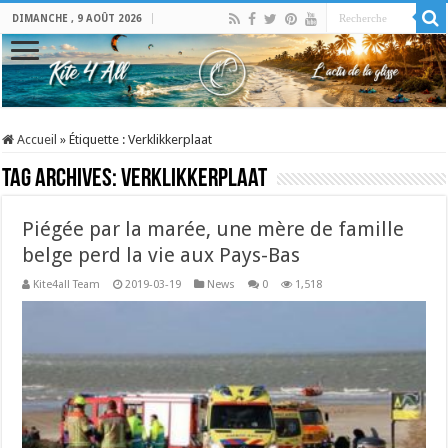
DIMANCHE , 9 AOÛT 2026
Accueil
»
Étiquette :
Verklikkerplaat
Tag Archives:
Verklikkerplaat
Piégée par la marée, une mère de famille
belge perd la vie aux Pays-Bas
Kite4all Team
2019-03-19
News
0
1,518