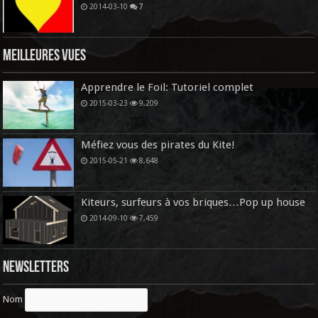
2014-03-10
7
Meilleures vues
Apprendre le Foil: Tutoriel complet
2015-03-23
9,209
Méfiez vous des pirates du Kite!
2015-05-21
8,648
Kiteurs, surfeurs à vos briques…Pop up house
2014-09-10
7,459
Newsletters
Nom