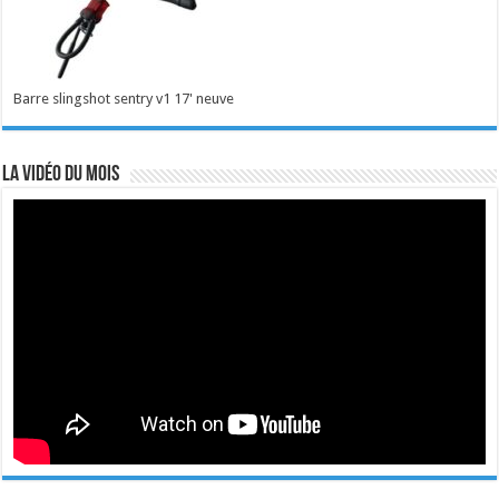
Barre slingshot sentry v1 17' neuve
La vidéo du mois