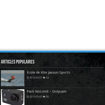
Articles Populaires
Ecole de Kite Jaxsun Sports
2016-02-07
12
Pack NoLimit – Dolycam
2015-05-05
10