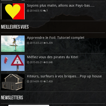
Soyons plus malin, allons aux Pays-bas….
2014-03-10
7
Meilleures vues
Apprendre le Foil: Tutoriel complet
2015-03-23
9,209
Méfiez vous des pirates du Kite!
2015-05-21
8,648
Kiteurs, surfeurs à vos briques…Pop up house
2014-09-10
7,459
Newsletters