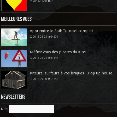
2014-03-10
7
Meilleures vues
Apprendre le Foil: Tutoriel complet
2015-03-23
9,209
Méfiez vous des pirates du Kite!
2015-05-21
8,647
Kiteurs, surfeurs à vos briques…Pop up house
2014-09-10
7,458
Newsletters
Nom