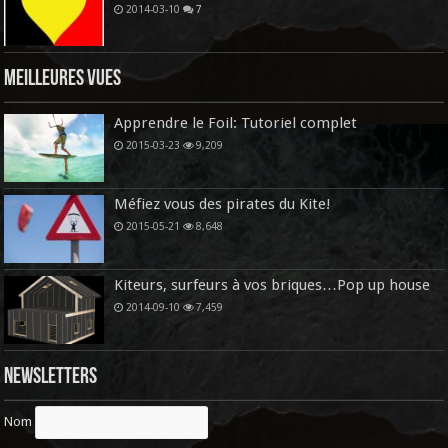
2014-03-10
7
Meilleures vues
Apprendre le Foil: Tutoriel complet
2015-03-23
9,209
Méfiez vous des pirates du Kite!
2015-05-21
8,648
Kiteurs, surfeurs à vos briques…Pop up house
2014-09-10
7,459
Newsletters
Nom