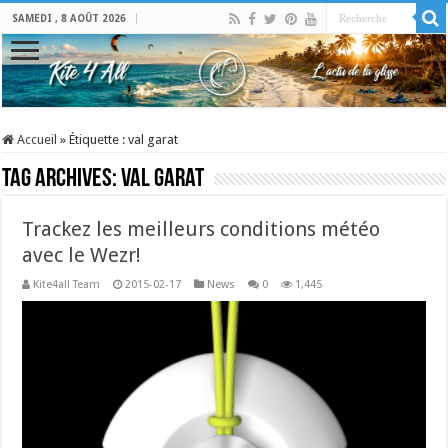
SAMEDI , 8 AOÛT 2026
Accueil
»
Étiquette :
val garat
Tag Archives:
val garat
Trackez les meilleurs conditions météo
avec le Wezr!
Kite4all Team
2015-02-17
News
0
1,445