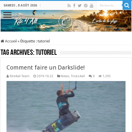
SAMEDI , 8 AOÛT 2026
Accueil
»
Étiquette :
tutoriel
Tag Archives:
tutoriel
Comment faire un Darkslide!
Kite4all Team
2019-10-22
News
,
Tricks4all
0
1,305