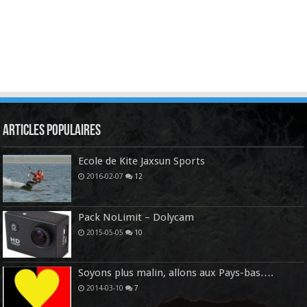
Articles Populaires
Ecole de Kite Jaxsun Sports
2016-02-07
12
Pack NoLimit – Dolycam
2015-05-05
10
Soyons plus malin, allons aux Pays-bas….
2014-03-10
7