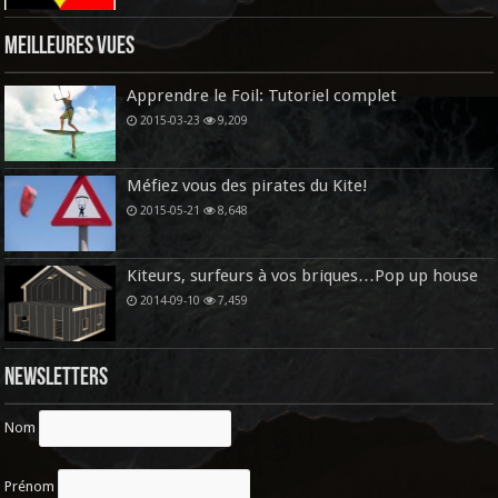
Meilleures vues
Apprendre le Foil: Tutoriel complet
2015-03-23
9,209
Méfiez vous des pirates du Kite!
2015-05-21
8,648
Kiteurs, surfeurs à vos briques…Pop up house
2014-09-10
7,459
Newsletters
Nom
Prénom