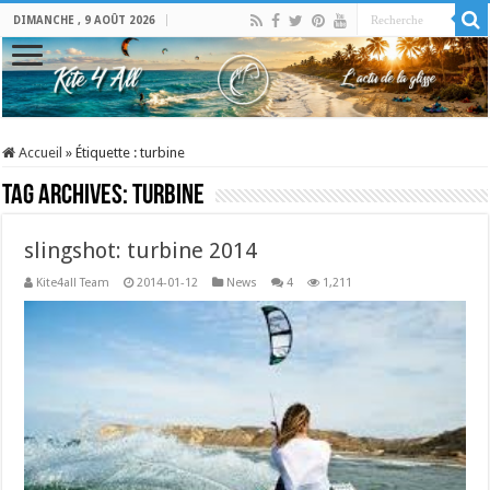
DIMANCHE , 9 AOÛT 2026
Accueil
»
Étiquette :
turbine
Tag Archives:
turbine
slingshot: turbine 2014
Kite4all Team
2014-01-12
News
4
1,211