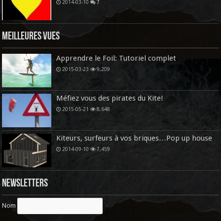
2014-03-10
7
Meilleures vues
Apprendre le Foil: Tutoriel complet
2015-03-23
9,209
Méfiez vous des pirates du Kite!
2015-05-21
8,648
Kiteurs, surfeurs à vos briques…Pop up house
2014-09-10
7,459
Newsletters
Nom