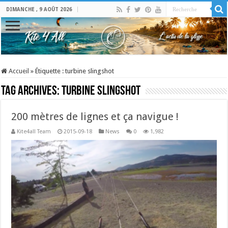
DIMANCHE , 9 AOÛT 2026
Accueil
»
Étiquette :
turbine slingshot
Tag Archives:
turbine slingshot
200 mètres de lignes et ça navigue !
Kite4all Team
2015-09-18
News
0
1,982