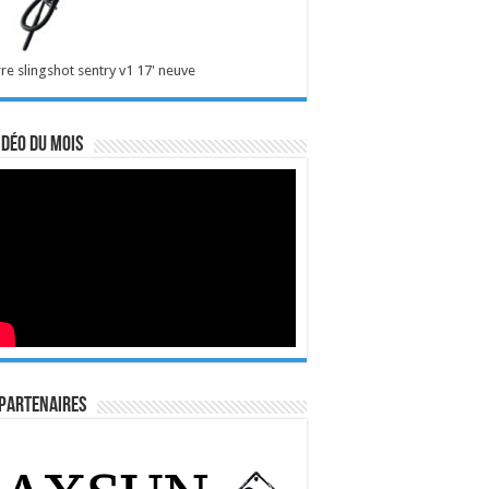
re slingshot sentry v1 17' neuve
idéo du mois
Partenaires