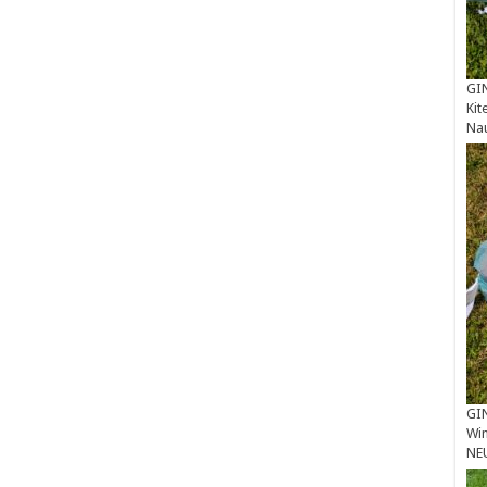
GIN
Kit
Na
GIN
Win
NE