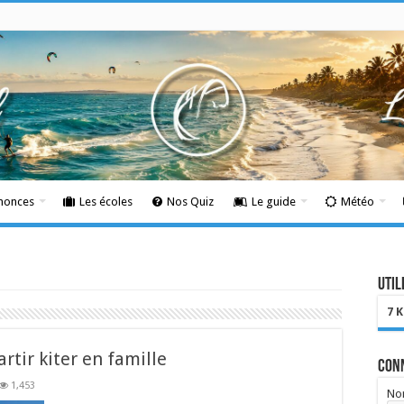
nnonces
Les écoles
Nos Quiz
Le guide
Météo
Util
7 
rtir kiter en famille
Con
1,453
Nom