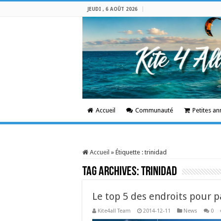
JEUDI , 6 AOÛT 2026
Accueil
Communauté
Petites a
Accueil
»
Étiquette :
trinidad
Tag Archives:
trinidad
Le top 5 des endroits pour pa
Kite4all Team
2014-12-11
News
0