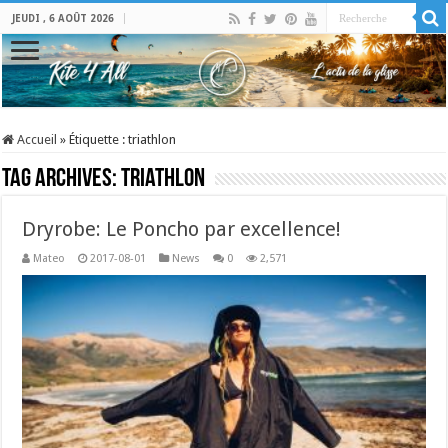
JEUDI , 6 AOÛT 2026
Accueil
»
Étiquette :
triathlon
Tag Archives:
triathlon
Dryrobe: Le Poncho par excellence!
Mateo
2017-08-01
News
0
2,571