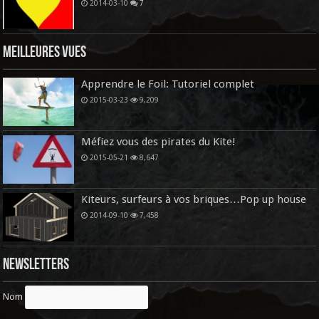
2014-03-10
7
Meilleures vues
Apprendre le Foil: Tutoriel complet
2015-03-23
9,209
Méfiez vous des pirates du Kite!
2015-05-21
8,647
Kiteurs, surfeurs à vos briques…Pop up house
2014-09-10
7,458
Newsletters
Nom