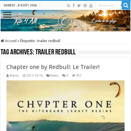
SAMEDI , 8 AOÛT 2026
Accueil
»
Étiquette :
trailer redbull
Tag Archives:
trailer redbull
Chapter one by Redbull: Le Trailer!
Mateo
2017-10-16
News
0
957