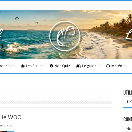
nnonces
Les écoles
Nos Quiz
Le guide
Météo
Util
1 
r le WOO
Con
2,770
Nom