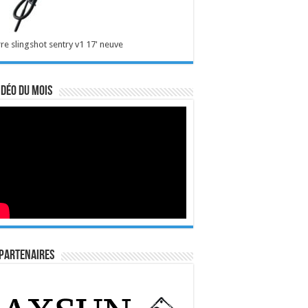
re slingshot sentry v1 17' neuve
idéo du mois
Partenaires