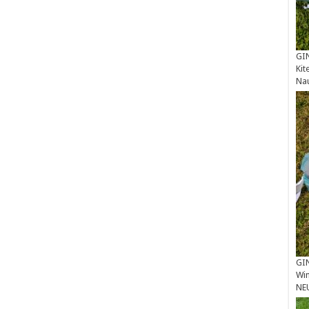
GIN
Kit
Na
GIN
Win
NE