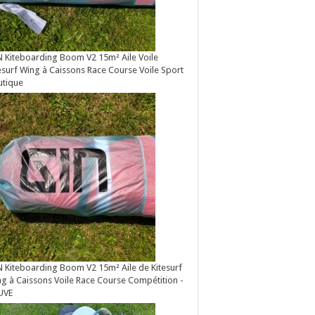
 Kiteboarding Boom V2 15m² Aile Voile
esurf Wing à Caissons Race Course Voile Sport
utique
 Kiteboarding Boom V2 15m² Aile de Kitesurf
g à Caissons Voile Race Course Compétition -
UVE