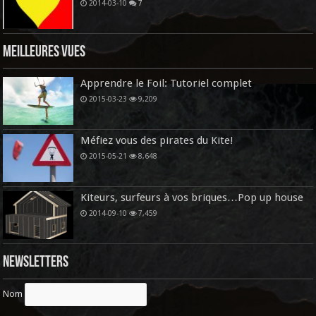
2014-03-10
7
Meilleures vues
Apprendre le Foil: Tutoriel complet
2015-03-23
9,209
Méfiez vous des pirates du Kite!
2015-05-21
8,648
Kiteurs, surfeurs à vos briques…Pop up house
2014-09-10
7,459
Newsletters
Nom