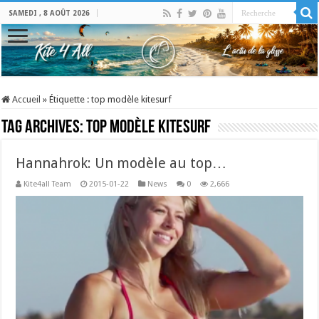
SAMEDI , 8 AOÛT 2026
Accueil
»
Étiquette :
top modèle kitesurf
Tag Archives:
top modèle kitesurf
Hannahrok: Un modèle au top…
Kite4all Team
2015-01-22
News
0
2,666