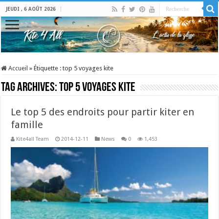
JEUDI , 6 AOÛT 2026
Accueil
»
Étiquette :
top 5 voyages kite
Tag Archives:
top 5 voyages kite
Le top 5 des endroits pour partir kiter en
famille
Kite4all Team
2014-12-11
News
0
1,453