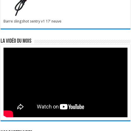
Barre slingshot sentry v1 17' neuve
La vidéo du mois