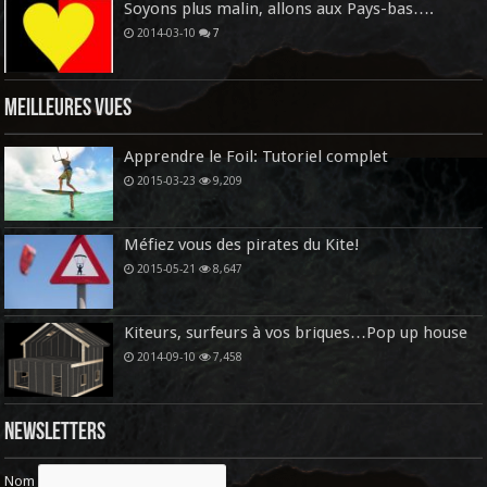
Soyons plus malin, allons aux Pays-bas….
2014-03-10
7
Meilleures vues
Apprendre le Foil: Tutoriel complet
2015-03-23
9,209
Méfiez vous des pirates du Kite!
2015-05-21
8,647
Kiteurs, surfeurs à vos briques…Pop up house
2014-09-10
7,458
Newsletters
Nom