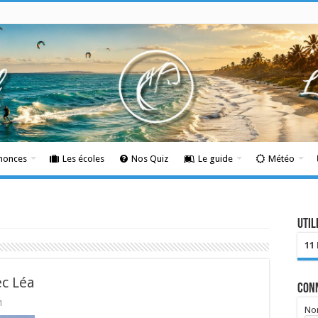
nnonces
Les écoles
Nos Quiz
Le guide
Météo
Util
11
ec Léa
Con
1
Nom