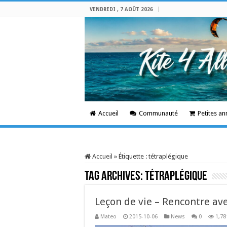
VENDREDI , 7 AOÛT 2026
Accueil
Communauté
Petites a
Accueil
»
Étiquette :
tétraplégique
Tag Archives:
tétraplégique
Leçon de vie – Rencontre av
Mateo
2015-10-06
News
0
1,78