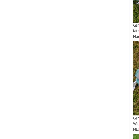
GIN
Kit
Na
GIN
Win
NE