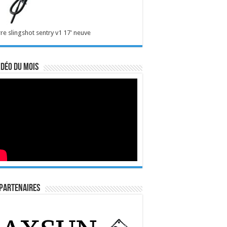
re slingshot sentry v1 17' neuve
idéo du mois
Partenaires