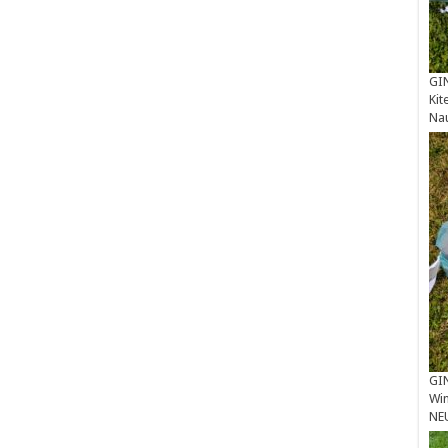
GIN
Kit
Na
GIN
Win
NE