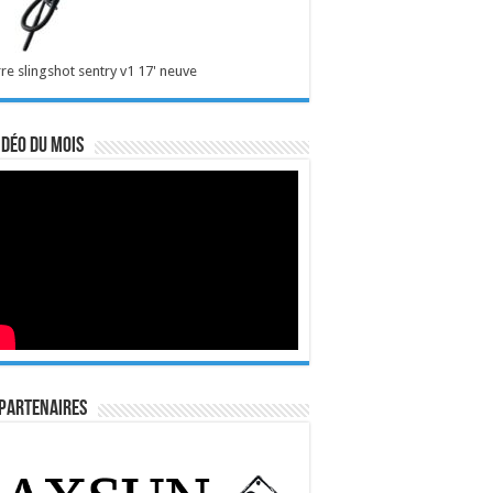
re slingshot sentry v1 17' neuve
idéo du mois
Partenaires