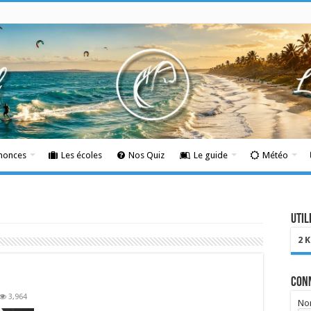
nnonces
Les écoles
Nos Quiz
Le guide
Météo
Util
2 
Con
3,964
Nom