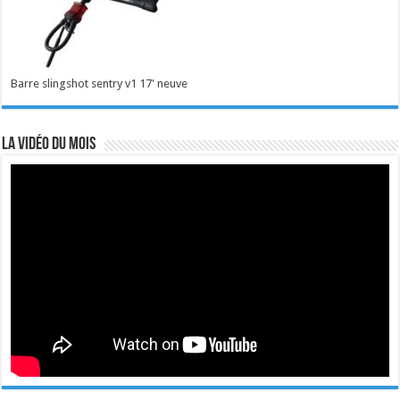
Barre slingshot sentry v1 17' neuve
La vidéo du mois