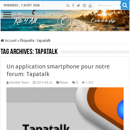
VENDREDI , 7 AOÛT 2026
Accueil
»
Étiquette :
tapatalk
Tag Archives:
tapatalk
Un application smartphone pour notre
forum: Tapatalk
Kite4all Team
2015-09-22
News
0
1,323