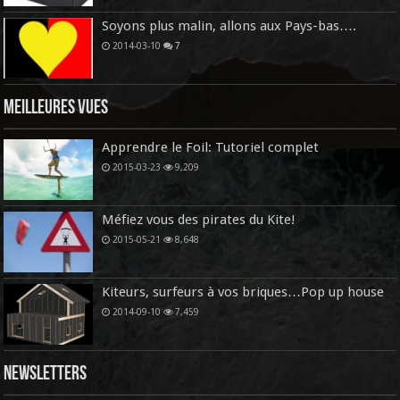
Soyons plus malin, allons aux Pays-bas….
2014-03-10
7
Meilleures vues
Apprendre le Foil: Tutoriel complet
2015-03-23
9,209
Méfiez vous des pirates du Kite!
2015-05-21
8,648
Kiteurs, surfeurs à vos briques…Pop up house
2014-09-10
7,459
Newsletters