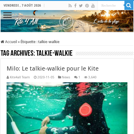
VENDREDI , 7 AOÛT 2026
Accueil
»
Étiquette :
talkie-walkie
Tag Archives:
talkie-walkie
Milo: Le talkie-walkie pour le Kite
Kite4all Team
2020-11-05
News
1
3,640