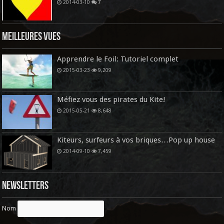
2014-03-10
7
Meilleures vues
Apprendre le Foil: Tutoriel complet
2015-03-23
9,209
Méfiez vous des pirates du Kite!
2015-05-21
8,648
Kiteurs, surfeurs à vos briques…Pop up house
2014-09-10
7,459
Newsletters
Nom