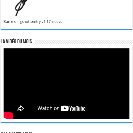
Barre slingshot sentry v1 17' neuve
La vidéo du mois