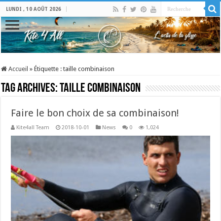
LUNDI , 10 AOÛT 2026
Accueil
»
Étiquette :
taille combinaison
Tag Archives:
taille combinaison
Faire le bon choix de sa combinaison!
Kite4all Team
2018-10-01
News
0
1,024