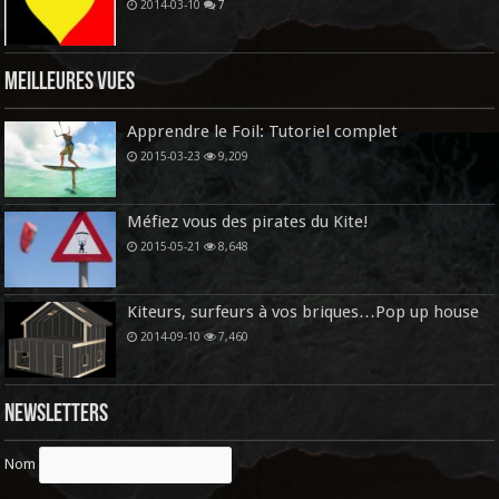
2014-03-10
7
Meilleures vues
Apprendre le Foil: Tutoriel complet
2015-03-23
9,209
Méfiez vous des pirates du Kite!
2015-05-21
8,648
Kiteurs, surfeurs à vos briques…Pop up house
2014-09-10
7,460
Newsletters
Nom