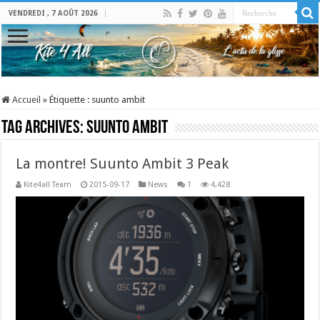
VENDREDI , 7 AOÛT 2026
Accueil
»
Étiquette :
suunto ambit
Tag Archives:
suunto ambit
La montre! Suunto Ambit 3 Peak
Kite4all Team
2015-09-17
News
1
4,428