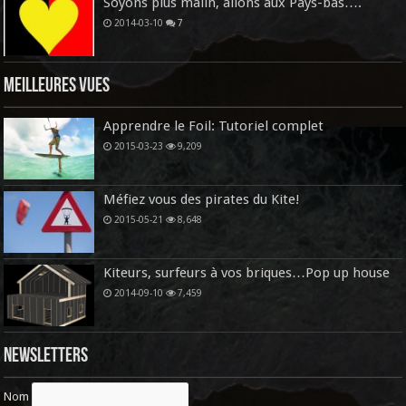
Soyons plus malin, allons aux Pays-bas….
2014-03-10
7
Meilleures vues
Apprendre le Foil: Tutoriel complet
2015-03-23
9,209
Méfiez vous des pirates du Kite!
2015-05-21
8,648
Kiteurs, surfeurs à vos briques…Pop up house
2014-09-10
7,459
Newsletters
Nom