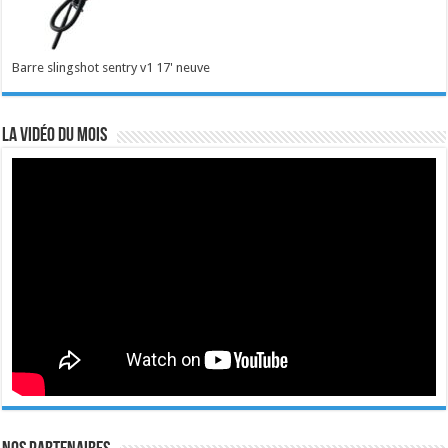
Barre slingshot sentry v1 17' neuve
La vidéo du mois