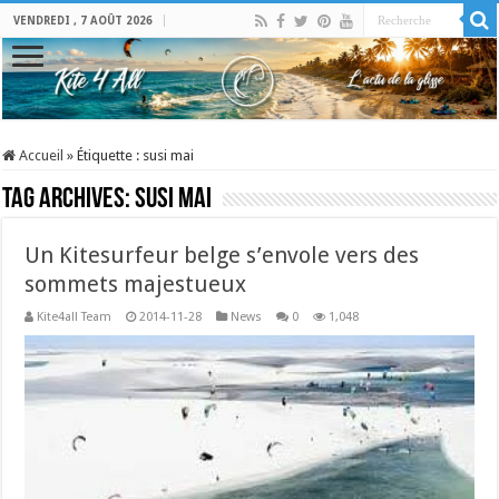
VENDREDI , 7 AOÛT 2026
Accueil
»
Étiquette :
susi mai
Tag Archives:
susi mai
Un Kitesurfeur belge s’envole vers des
sommets majestueux
Kite4all Team
2014-11-28
News
0
1,048