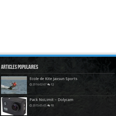
Articles Populaires
Ecole de Kite Jaxsun Sports
2016-02-07
12
Pack NoLimit – Dolycam
2015-05-05
10