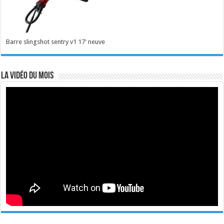
Barre slingshot sentry v1 17' neuve
La vidéo du mois