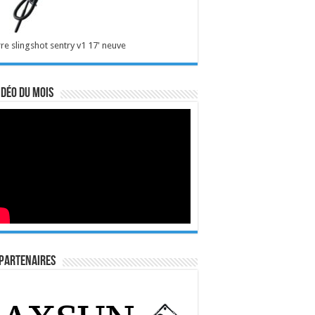
re slingshot sentry v1 17' neuve
idéo du mois
Partenaires