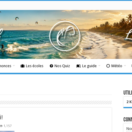
nnonces
Les écoles
Nos Quiz
Le guide
Météo
Util
2 
i!
Con
1,157
Nom