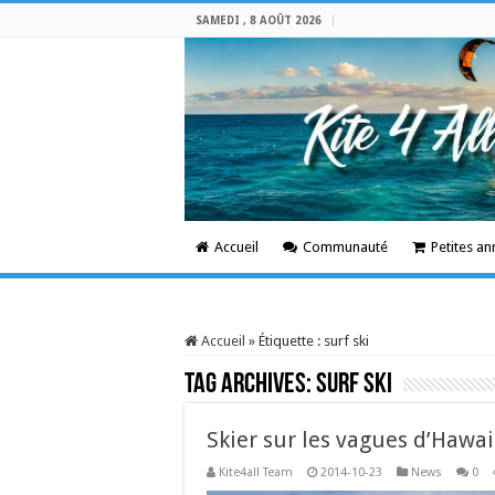
SAMEDI , 8 AOÛT 2026
Accueil
Communauté
Petites a
Accueil
»
Étiquette :
surf ski
Tag Archives:
surf ski
Skier sur les vagues d’Hawai
Kite4all Team
2014-10-23
News
0