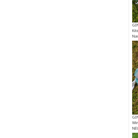
GIN
Kit
Na
GIN
Win
NE