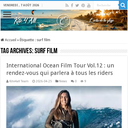
VENDREDI , 7 AOÛT 2026
Accueil
»
Étiquette :
surf film
Tag Archives:
surf film
International Ocean Film Tour Vol.12 : un
rendez-vous qui parlera à tous les riders
Kite4all Team
2026-04-25
News
0
9