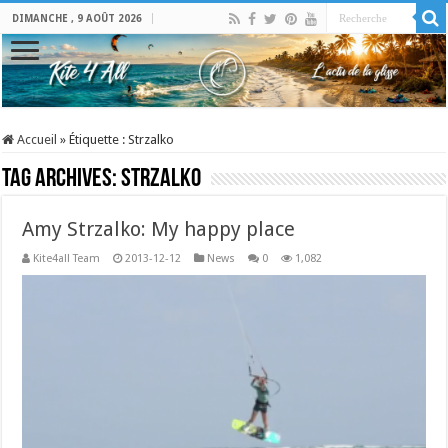
DIMANCHE , 9 AOÛT 2026
Accueil
»
Étiquette :
Strzalko
Tag Archives:
Strzalko
Amy Strzalko: My happy place
Kite4all Team
2013-12-12
News
0
1,082