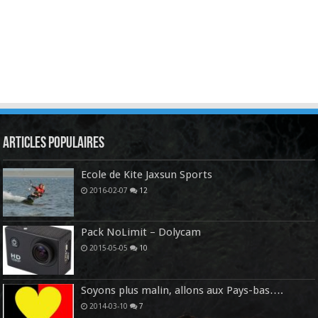
Articles Populaires
Ecole de Kite Jaxsun Sports
2016-02-07
12
Pack NoLimit – Dolycam
2015-05-05
10
Soyons plus malin, allons aux Pays-bas….
2014-03-10
7