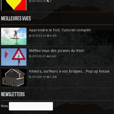
2014-03-10
7
Meilleures vues
Apprendre le Foil: Tutoriel complet
2015-03-23
9,209
Méfiez vous des pirates du Kite!
2015-05-21
8,647
Kiteurs, surfeurs à vos briques…Pop up house
2014-09-10
7,458
Newsletters
Nom