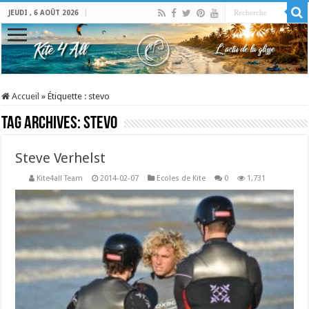
JEUDI , 6 AOÛT 2026
Accueil
»
Étiquette :
stevo
Tag Archives:
stevo
Steve Verhelst
Kite4all Team
2014-02-07
Ecoles de Kite
0
1,731