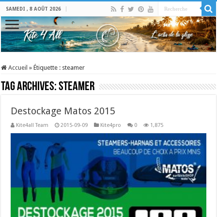
SAMEDI , 8 AOÛT 2026
Accueil
»
Étiquette :
steamer
Tag Archives:
steamer
Destockage Matos 2015
Kite4all Team
2015-09-09
Kite4pro
0
1,875