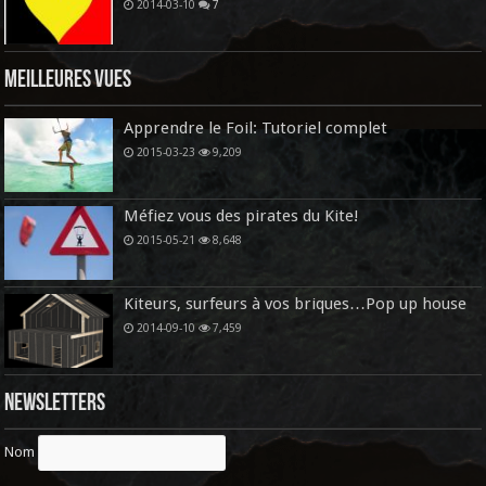
2014-03-10
7
Meilleures vues
Apprendre le Foil: Tutoriel complet
2015-03-23
9,209
Méfiez vous des pirates du Kite!
2015-05-21
8,648
Kiteurs, surfeurs à vos briques…Pop up house
2014-09-10
7,459
Newsletters
Nom