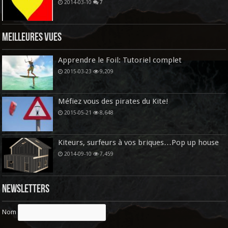
2014-03-10
7
Meilleures vues
Apprendre le Foil: Tutoriel complet
2015-03-23
9,209
Méfiez vous des pirates du Kite!
2015-05-21
8,648
Kiteurs, surfeurs à vos briques…Pop up house
2014-09-10
7,459
Newsletters
Nom