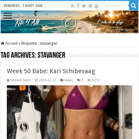
VENDREDI , 7 AOÛT 2026
Accueil
»
Étiquette :
stavanger
Tag Archives:
stavanger
Week 50 Babe: Kari Schibevaag
Kite4all Team
2014-12-12
News
0
3,251