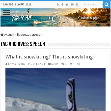
SAMEDI , 8 AOÛT 2026
Accueil
»
Étiquette :
speed4
Tag Archives:
speed4
What is snowkiting? This is snowkiting!
Kite4all Team
2014-02-04
News
0
1,140