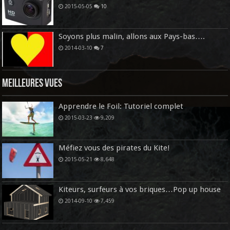
2015-05-05
10
Soyons plus malin, allons aux Pays-bas….
2014-03-10
7
Meilleures vues
Apprendre le Foil: Tutoriel complet
2015-03-23
9,209
Méfiez vous des pirates du Kite!
2015-05-21
8,648
Kiteurs, surfeurs à vos briques…Pop up house
2014-09-10
7,459