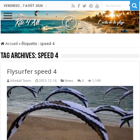
VENDREDI , 7 AOÛT 2026
Accueil
»
Étiquette :
speed 4
Tag Archives:
speed 4
Flysurfer speed 4
Kite4all Team
2013-12-16
News
0
1,149