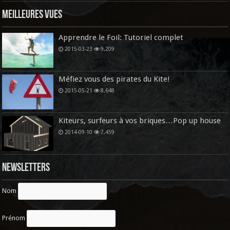
Meilleures vues
Apprendre le Foil: Tutoriel complet
2015-03-23
9,209
Méfiez vous des pirates du Kite!
2015-05-21
8,648
Kiteurs, surfeurs à vos briques…Pop up house
2014-09-10
7,459
Newsletters
Nom
Prénom