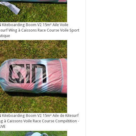
 Kiteboarding Boom V2 15m² Aile Voile
esurf Wing à Caissons Race Course Voile Sport
utique
 Kiteboarding Boom V2 15m² Aile de Kitesurf
g à Caissons Voile Race Course Compétition -
UVE