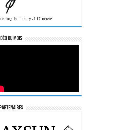
re slingshot sentry v1 17' neuve
idéo du mois
Partenaires