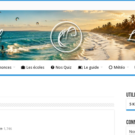
nnonces
Les écoles
Nos Quiz
Le guide
Météo
Util
5 
Con
1,746
Nom