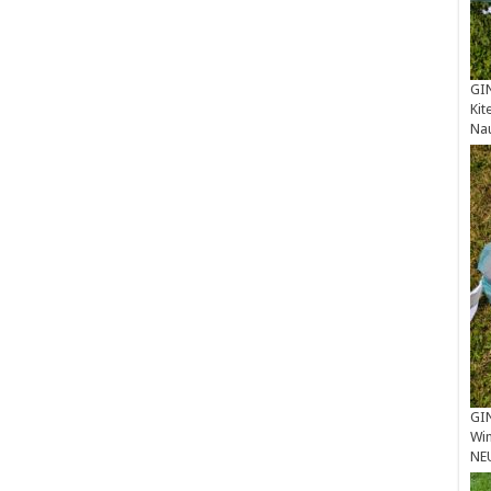
GIN
Kit
Na
GIN
Win
NE